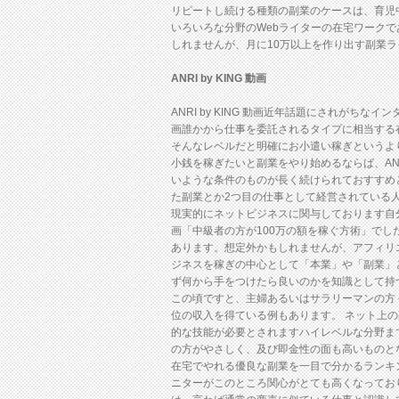
リピートし続ける種類の副業のケースは、育児
いろいろな分野のWebライターの在宅ワーク
しれませんが、月に10万以上を作り出す副業ライターも少
ANRI by KING 動画
ANRI by KING 動画近年話題にされがち
画誰かから仕事を委託されるタイプに相当する在宅
そんなレベルだと明確にお小遣い稼ぎというよ
小銭を稼ぎたいと副業をやり始めるならば、ANR
いような条件のものが長く続けられておすすめ
た副業とか2つ目の仕事として経営されている
現実的にネットビジネスに関与しております自分の観点
画「中級者の方が100万の額を稼ぐ方術」で
あります。想定外かもしれませんが、アフィリエ
ジネスを稼ぎの中心として「本業」や「副業」
ず何から手をつけたら良いのかを知識として持
この頃ですと、主婦あるいはサラリーマンの方
位の収入を得ている例もあります。 ネット上
的な技能が必要とされますハイレベルな分野ま
の方がやさしく、及び即金性の面も高いものと
在宅でやれる優良な副業を一目で分かるランキ
ニターがこのところ関心がとても高くなっております