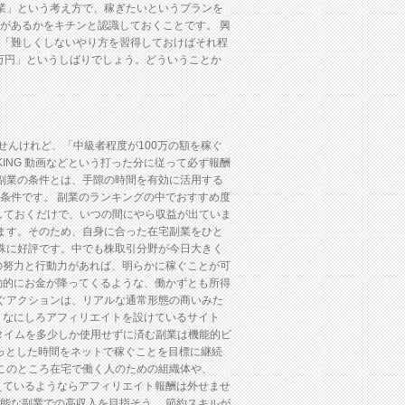
業」という考え方で、稼ぎたいというプランを
ものがあるかをキチンと認識しておくことです。 興
毎回「難しくしないやり方を習得しておけばそれ程
20万円」というしばりでしょう。どういうことか
ませんけれど、「中級者程度が100万の額を稼ぐ
KING 動画などという打った分に従って必ず報酬
副業の条件とは、手隙の時間を有効に活用する
絶対条件です。 副業のランキングの中でおすすめ度
しておくだけで、いつの間にやら収益が出ていま
ます。そのため、自身に合った在宅副業をひと
殊に好評です。中でも株取引分野が今日大きく
貴方の努力と行動力があれば、明らかに稼ぐことが可
も自動的にお金が降ってくるような、働かずとも所得
ぐアクションは、リアルな通常形態の商いみた
す。 なにしろアフィリエイトを設けているサイト
タイムを多少しか使用せずに済む副業は機能的ビ
ょっとした時間をネットで稼ぐことを目標に継続
このところ在宅で働く人のための組織体や、
を考えているようならアフィリエイト報酬は外せませ
得可能な副業での高収入を目指そう。 節約スキルが