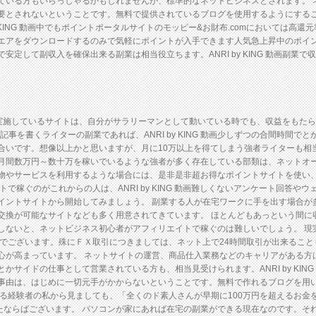
ている方もいらっしゃるかもしれませんが、標準的なネットビジネスとされます。 
要とされないということです。無料で提供されているブログを使用するようにする
NRI by KING 動画中でもポイントポータルサイトのモッピー&お財布.comにおいて
エアをダウンロードするのみで気軽にポイントが入手できます人気急上昇中のポイン
定して副収入を確保出来る副業は相当役立ちます。ANRI by KING 動画副業
エイトを実施しているサイトは、自分がサラリーマンとして動いている時でも、収益をも
記事を書くライターの副業であれば、ANRI by KING 動画少しずつの合間時間
合いです。想像以上かと思いますが、月に10万以上を得てしまう強者ライターも相
月間数万円～数十万を稼いでいるような強者が多く存在している部類は、ネットオ
物やサービスを利用するような場合には、是非是非超お得なポイントサイトを使い
で稼ぐのがこれからの人は、ANRI by KING 動画難しくないアンケート回答
イントサイトから開始してみましょう。 副業する人が在宅ワークに手を出す場合が
交換が可能なサイトなども多く用意されてきています。 ほとんどもあっという間に
しないと、ネットビジネス初心者がアフィリエイトで稼ぐのは難しいでしょう。 現
・投資でございます。殊にＦＸ取引につきましては、ネット上で24時間取引が出来ることもあ
心が高まっています。 ネットサイトの運営、商品仕入業務などのキャリアがある方
イドの仕事として営業されている方も、相当見受けられます。ANRI by KING 動画 
事由は、はじめに一切元手がかからないということです。無料で作れるブログを用
いる経験者の私から見ましても、「全くのド素人さんが早期に100万円を超えるお金
ったならばございます。 パソコンが家にあれば在宅の副業ができる現在なのです。そ