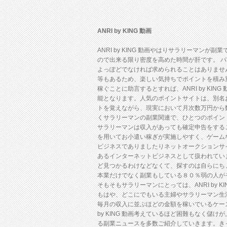
ANRI by KING 動画
ANRI by KING 動画やはりサラリーマ
ので出来る限り密度を高めた時間が肝です。 パソ
よっぽどでなければ求められることはありませ
等もあるため、楽しい気持ちでポイントを積み
稼ぐことに助言するとすれば、ANRI by KI
能となります。人気のポイントサイトは、別名お小遣
トを覚えながら、現実において月次数万円から
くサラリーマンの副業関連で、ひとつのポイン
サラリーマンは収入があっても確定申告をするこ
を用いてお小遣い稼ぎが実施しやすく、ゲーム
ビジネスでありましたりネットオークションサ
あるインターネットビジネスとして扱われてい
ど見つかるわけなどなくて、探すのは自らにち
本業だけでなく副業もしている８０％弱の人が
そもそもサラリーマンにとっては、ANRI by 
もはや、どこにでもいる主婦やサラリーマン生活の
毎月の収入に並ぶほどの金額を稼いでいるケー
by KING 動画考えているほど困難もなく
る副業ニュースを多数ご紹介していきます。き