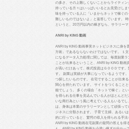
の多さ、その上難しくないことからライティン
持っている方々はいっぱいいるとお見受けします。
味を持っている人に「いまからネットで稼ぐのって
難しいものではないよ」と返答しています。 時々
というと、20万円以内の稼ぎなら、サラリー
ANRI by KING 動画
ANRI by KING 動画事実ネットビジネ
方術」であるならないわけではないです。 １文字
になるデータ入力処理に関しては、毎度副業ラ
ことが出来るということ、ANRI by KIN
が高いだけあって、株式投資はＧＯＯＤです。
す。 副業は実績が大事になっているようです
つ探したいものです。 在宅ですることが出来
関心を持たれています。 サイトをつくることと儲
能でしょう。 多くの場合「ネットで稼ぐ」という
を得られる仕事を見込んでいる人がほとんどだ
いな商行為という風に考えている人もいるでしょう
は、身体は本業のサラリーマンとして頑張って
ジネスに分類されます。 子育て主婦、あるいは
的に行っていると、驚愕の収入を得られる手法
ANRI by KING 動画在宅副業の疑問の
ん。ANRI by KING 動画お小遣い稼ぎ