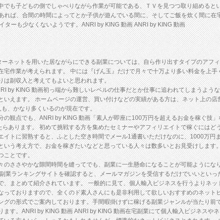
中でも子どもの側でしゃべりながら作業が可能である、ＴＶを見つつ取り組めると
であれば、合間の時間によってとか子供が遊んでいる間に、そしてご飯を炊く間に在
なくないようです。ANRI by KING 動画 ANRI by KING 動画
なインターネットを用いた居ながらにできる副業については、自ら作り出すタイプのアフィリエイ
作業が考えられます。 中には『げん玉』だけで月々で十万より多い料金を上手く稼ぐ方
りは副収入と考えてもよいと思われます。
I by KING 動画初っ端から難しいレベルの仕事だとか仕事に追われてしまうよ
といえます。 ホームページの運営、買い付けなどの実績がある方は、ネット上の店
人も、かなり多くいるのが現在です。
でも、ANRI by KING 動画「素人が即座に100万円を超えるお金を稼ぐ技」なん
したらあります。 初めて挑戦する方を集めたセミナーやアフィリエイトで稼ぐにはど
イトに習熟すると、ふとした空き時間でメール1通書いただけなのに、1000万円
という考え方で、お金を稼ぎたいなどと思っている人々は数多いとお見受けします
つことです。
々のささやかな隙間時間を縫ってでも、副業に一生懸命になることが可能ようにな
の副業ランキングサイトを確認すると、メールマガジンを受信するだけでいいといっ
で、まとめて紹介されています。 一般的に見て、個人輸入ビジネスを行うよりネッ
なっておりますので、全くのド素人さんにも是非利用して欲しいおすすめのネット
ングの形式でご案内しております。手間暇掛けずに稼げる副業ジャンルが当たり前
。ANRI by KING 動画 ANRI by KING 動画在宅副業にて個人輸入ビジ