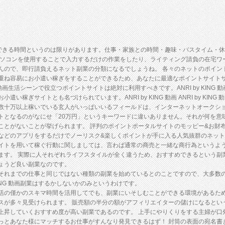
ンが副業できる時間というのは限りがあります。仕事・家族との時間・趣味・バスタイム
コンを使用することで入力するだけの作業をしたり、ライティング請負の在宅ワークであ
んので、即行請負えるネット副業の分類になるでしょうね。 各々のネットのポイン
重ね容易にお小遣い稼ぎをすることができるため、あなたに最適なポイントサイトサ
NG 動画生活シーンで役立つポイントサイトは絶対に利用すべきです。ANRI by KIN
い稼ぎサイトとも名づけられています。ANRI by KING 動画 ANRI by KI
数十万以上稼いでいる玄人がいっぱいいるフィールドは、インターネットオークショ
トとなるのがなにせ「20万円」というキーワードに違いありません。それが何を意
とがないことが挙げられます。 評判のポイントポータルサイトのモッピー&お財布
などのアプリをするだけでノーリスク&楽しくポイントが手に入る人気抜群のネット
イトを用いて稼ぐ行動に関しましては、言わば通常の商売と一緒な商行為というよ
ます。 実際に人それぞれライフスタイルが全く違うため、おすすめできるという副
ょうど良い副業なのです。
それまでの仕事と同じではない種類の副業を始めているとのことですので、大多数
KING 動画副業はするかしないかのみというわけです。
僅かのスキマ時間を活用してでも、副業にいそしむことができる環境があるため、ANR
スが多々見受けられます。 販売額の半分の額がアフィリエイターの儲けになるという
儲けが上昇していくおすすめ度が高い副業であるのです。 上手にやりくりをする主婦が
っとあなた様にマッチするお仕事がすんなり発見できるはず！ 封筒の表面の宛名書