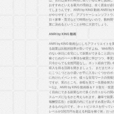
は、言わば通常の商売に似ている仕事と認識し
おすすめといえる最大の理由は、全く資金が必
てしまうんです。ANRI by KING 動画 A
がやりやすくって、アプリケーションソフトウ
日々家事・育児などで時間がないので、数時間で安
業に決めるということが特に大切でしょう。
ANRI by KING 動画
ANRI by KING 動画なにしろアフィリ
る副業は比較的効率が良いですよね。 Web用の
のない休日に在宅にして副業ができること請け
稼ぐためのベース事項を確実に学びつつ、事実
只今からでも全然問題なし。ネット経由で買い
収入を得る活路を開きましょう。 まだまだネット
にこつこつとお小遣いが手に入るいくつかのポ
に向けたイベントや、様々な在宅ワークの情報
ですが、実のところ、余暇を充て一生懸命努力
ー1は、ANRI by KING 動画株＆ＦＸ取引
く自由にできる副業なので多くの方々からの関
スムーズになるかと考えられます。趣味で副業とかサ
報酬型広告）が副業の内にておすすめ度が高い
きるものなのです。 ネットビジネスを行って
レベルが100万円を超える利益を稼ぐ術」だ