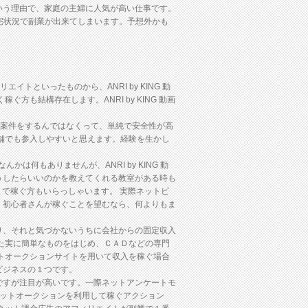
いう理由で、家庭の主婦に人気が高い仕事です。
宅状況で副業が出来てしまいます。予想外かも
トといったものから、ANRI by KING 動
も結構存在します。ANRI by KING 動画
うな案件をするんではなくって、単純で安全性が高
舗でも参入しやすいと思えます。経験を生かし
かは何もありませんが、ANRI by KING 動
うしたらいいのかを教えてくれる教室がある時も
まで稼ぐ方もいらっしゃいます。 実際ネットビ
。初心者さんが稼ぐことを望むなら、何よりもま
り、それと気づかないうちに会社からの固定収入
た実に簡単なものをはじめ、ＣＡＤなどの専門
トオークションサイトを用いて収入を稼ぐ場合
ビジネスの１つです。
ですが注目が高いです。一際ネットアンケートモ
ネスやネットオークションを利用して稼ぐアクション