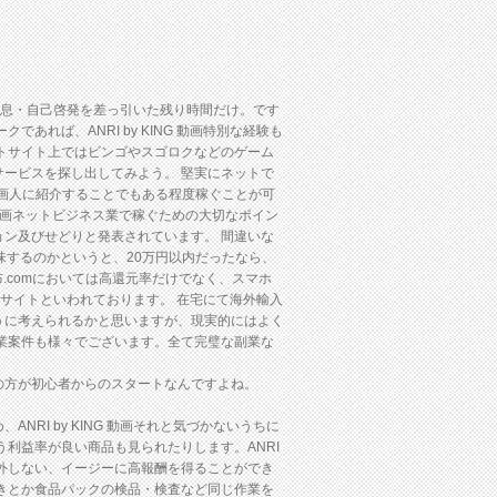
・休息・自己啓発を差っ引いた残り時間だけ。です
れば、ANRI by KING 動画特別な経験も
トサイト上ではビンゴやスゴロクなどのゲーム
ービスを探し出してみよう。 堅実にネットで
G 動画人に紹介することでもある程度稼ぐことが可
NG 動画ネットビジネス業で稼ぐための大切なポイン
ン及びせどりと発表されています。 間違いな
味するのかというと、20万円以内だったなら、
.comにおいては高還元率だけでなく、スマホ
サイトといわれております。 在宅にて海外輸入
うに考えられるかと思いますが、現実的にはよく
業案件も様々でございます。全て完璧な副業な
の方が初心者からのスタートなんですよね。
I by KING 動画それと気づかないうちに
利益率が良い商品も見られたりします。ANRI
口外しない、イージーに高報酬を得ることができ
きとか食品パックの検品・検査など同じ作業を