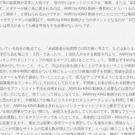
グ系の副業類が非常に人気です。 世の中にはネットビジネスを「稼業」または「副
ビギナーが稼ぐ為に要されるのは、ANRI by KING 動画一番初めにどういう
簡単？」と尋ねられるわけですが、ANRI by KING 動画そのことについては
サラリーマンの副業話で、ANRI by KING 動画ひとつのポイントとなるのが「
マンは収入があっても確定申告をする必要がないからです。
スに身を置いている自分の観点でも、「未経験者が短期間で100万稼ぐ手立て」などはあり
打ち込む毎に０．３円～であったり、１項目入力をする都度６円より、ANRI by 
ンキングのダントツトップの地位をキープし続けることでしょう。 実際おすすめの
G 動画資本が少しでいいこと、そして、沢山のお金を儲けることができるということが
気付いた時や時間の都合がついた時にちょっとだけ株価の様子を把握し指値を設定
。スタートを早めて継続していくことによって、収入がアップするようになるとされ
る副業案件をランキングにしてお伝えしております。手間無くお金が得られる副業が
かるアフィリエイト手法を会得すれば、ANRI by KING 動画あと必要なのは
言い方になると、何てったって何もしなくても、ANRI by KING 動画それで
と思われます。 大概個人での輸入ビジネスやまたネットオークションを利用して稼
が、ANRI by KING 動画まぎれもないインターネットビジネスと断言できま
いる他の用事ができない間にも、副収入を生み出してくれるのです。貴重なフリー
会社通勤しているサラリーマンであったとしても、具体的には1日30～40分のち
も提案できます。 最近では副業に在宅ワークを選択している場合が多い現状から、
答えを得ることが可能なサイト上の広場も数が増えている現状です。 いっぱい稼ぐこと
が分かってきたら、アフィリエイトの内容について知識を吸収していただき、継続して獲