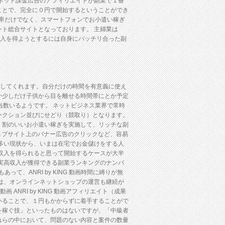
ネット課金広告のアフィリエイトが副業で１番
ことで、完全に０円で開始するということができ
は高還元率だけでなく、スマートフォンでお小遣い稼ぎ
ト総合サイトとなっております。 主婦業は
で収入を得ようとするには自身にバッチリ合った副
たらしてくれます。自分だけの時間を有意義に使え
でとか少しだけ子供から目を離せる時間帯にとか予定
当数いるようです。 ネットビジネス業界で常時
ークション並びにせどり（競取り）となります。
、割のいいお小遣い稼ぎを実施して、リッチな副
やウェブサイト上のバナー広告のクリックなど、容易
多い現状から、いまは在宅でお金儲けをする人
収入を得られると思って開始するケースが大半
実高収入が獲得できる副業ランキングのナンバ
って、ANRI by KING 動画時間に縛りが無
は、オンラインネットショップの運営も継続が
ANRI by KING 動画アフィリエイト（成果
いることで、１円もかからずに着手することがで
を稼ぐ技」といったものはないですが、「中級者
れらの中において、問題のない内容と案件の数量