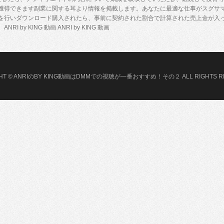
獲得できます副業に関する耳より情報を掲載します。あなたに最適な仕事がスグサマ
を行いダウンロード購入されたら、事前に契約された割合で計算された売上金が入
y KING 動画 ANRI by KING 動画
GHT © ANRIのBY KING動画はDMMでの視聴が一番おすすめ！その２ ALL RIGHTS RE